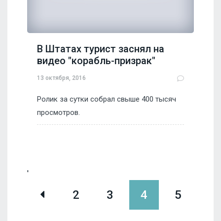
В Штатах турист заснял на
видео "корабль-призрак"
13 октября, 2016
Ролик за сутки собрал свыше 400 тысяч
просмотров.
'
2
3
4
5
6