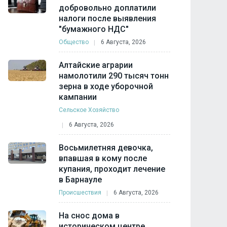
появиться элитный
модель избрания
добровольно доплатили
"офисник" со
муниципальных гл
налоги после выявления
спортзалами
"бумажного НДС"
Политика
5 Августа, 20
Общество
5 Августа, 2024
Общество
6 Августа, 2026
Алтайские аграрии
намолотили 290 тысяч тонн
зерна в ходе уборочной
кампании
Сельское Хозяйство
6 Августа, 2026
Восьмилетняя девочка,
впавшая в кому после
купания, проходит лечение
в Барнауле
Происшествия
6 Августа, 2026
На снос дома в
историческом центре