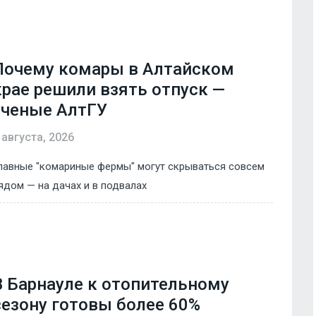
Почему комары в Алтайском
крае решили взять отпуск —
ученые АлтГУ
 августа, 2026
лавные "комариные фермы" могут скрываться совсем
ядом — на дачах и в подвалах
В Барнауле к отопительному
сезону готовы более 60%