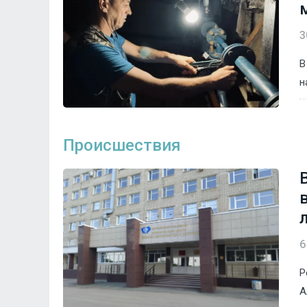
3
В
н
Происшествия
6
Р
А