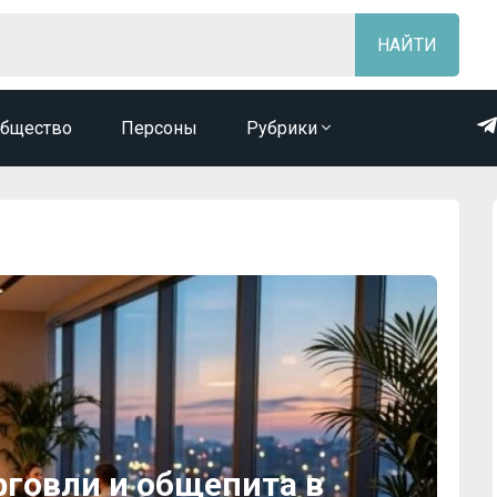
бщество
Персоны
Рубрики
рговли и общепита в