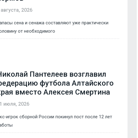
 августа, 2026
апасы сена и сенажа составляют уже практически
оловину от необходимого
Николай Пантелеев возглавил
федерацию футбола Алтайского
края вместо Алексея Смертина
1 июля, 2026
кс‑игрок сборной России покинул пост после 12 лет
аботы