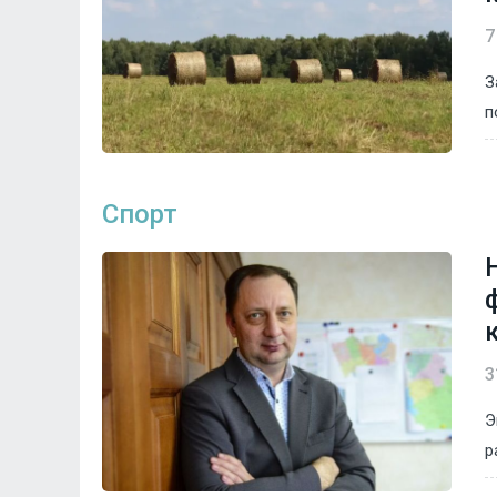
7
З
п
Спорт
3
Э
р