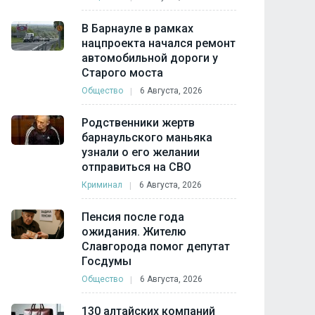
В Барнауле в рамках
нацпроекта начался ремонт
Алтайское УФАС за
С торговой сети
автомобильной дороги у
Старого моста
полгода внесло в
"Мария-ра" хотят
реестр
взыскать свыше 5
Общество
6 Августа, 2026
недобросовестных
тысяч рублей чере
поставщиков 94
Родственники жертв
Общество
30 Июля, 202
барнаульского маньяка
компании
узнали о его желании
Общество
30 Июля, 2026
отправиться на СВО
Криминал
6 Августа, 2026
Пенсия после года
ожидания. Жителю
Славгорода помог депутат
Госдумы
Общество
6 Августа, 2026
В нагорной части
Алтайские депута
Барнаула может
ищут оптимальну
130 алтайских компаний