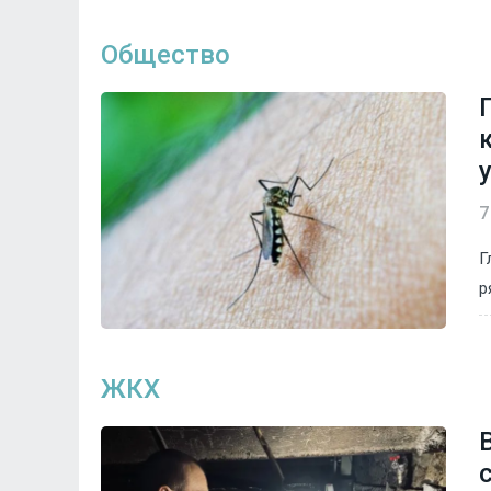
Общество
7
Г
р
ЖКХ