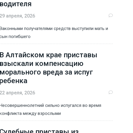
водителя
29 апреля, 2026
Законными получателями средств выступили мать и
сын погибшего
В Алтайском крае приставы
взыскали компенсацию
морального вреда за испуг
ребенка
22 апреля, 2026
Несовершеннолетний сильно испугался во время
конфликта между взрослыми
Судебные приставы из