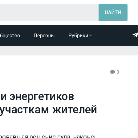
бщество
Персоны
Рубрики
0
и энергетиков
 участкам жителей
ровавшая решение суда, наконец