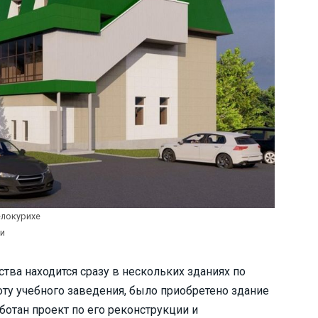
елокурихе
хи
тва находится сразу в нескольких зданиях по
оту учебного заведения, было приобретено здание
аботан проект по его реконструкции и