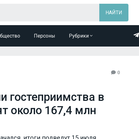
бщество
Персоны
Рубрики
0
и гостеприимства в
т около 167,4 млн
ачался, итоги подведут 15 июля