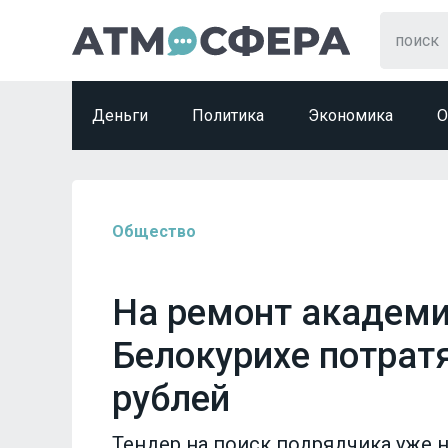
Деньги
Политика
Экономика
О
Общество
На ремонт академи
Белокурихе потратя
рублей
Тендер на поиск подрядчика уже н