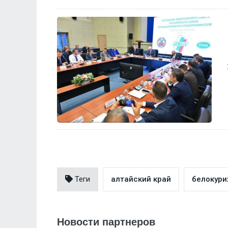
Теги
алтайский край
белокури
Новости партнеров