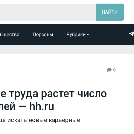
бщество
Персоны
Рубрики
0
е труда растет число
ей — hh.ru
аще искать новые карьерные