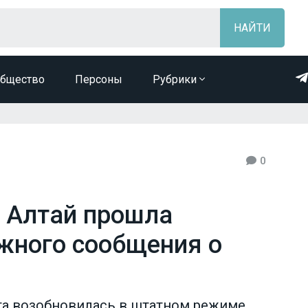
бщество
Персоны
Рубрики
0
и Алтай прошла
ожного сообщения о
та возобновилась в штатном режиме