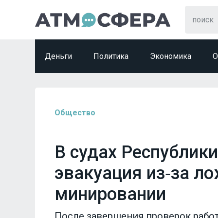
Деньги
Политика
Экономика
О
Общество
В судах Республик
эвакуация из‑за л
минировании
После завершения проверок рабо