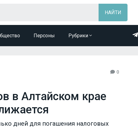
бщество
Персоны
Рубрики
0
ов в Алтайском крае
ближается
лько дней для погашения налоговых