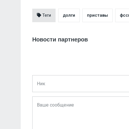
Теги
долги
приставы
фсс
Новости партнеров