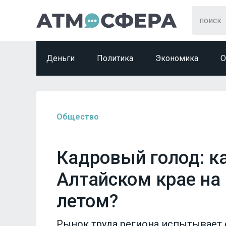
Деньги
Политика
Экономика
О
Общество
Кадровый голод: к
Алтайском крае на 
летом?
Рынок труда региона испытывает