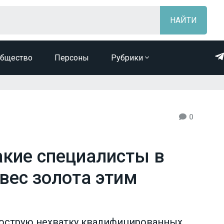
бщество
Персоны
Рубрики
0
акие специалисты в
вес золота этим
 острую нехватку квалифицированных