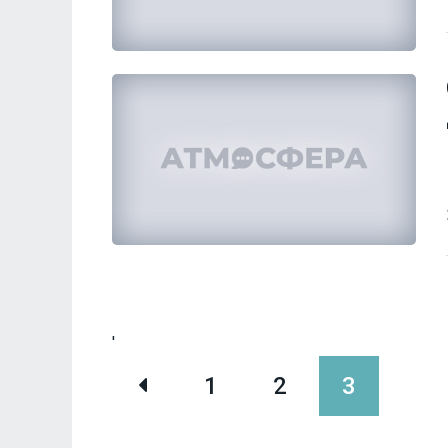
'
1
2
3