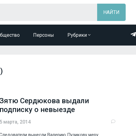
бщество
Персоны
Рубрики
)
Зятю Сердюкова выдали
подписку о невыезде
5 марта, 2014
Следователи вынесли Валерию Пузикову меру