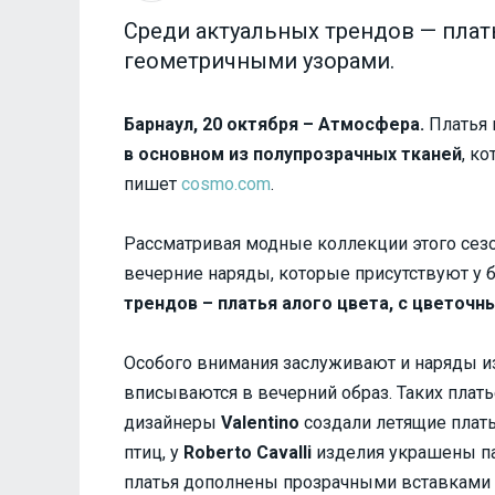
Среди актуальных трендов — плат
геометричными узорами.
Барнаул, 20 октября – Атмосфера.
Платья 
в основном из полупрозрачных тканей
, к
пишет
cosmo.com
.
Рассматривая модные коллекции этого сез
вечерние наряды, которые присутствуют у
трендов – платья алого цвета, с цветоч
Особого внимания заслуживают и наряды из
вписываются в вечерний образ. Таких плат
дизайнеры
Valentino
создали летящие плат
птиц, у
Roberto Cavalli
изделия украшены па
платья дополнены прозрачными вставками н