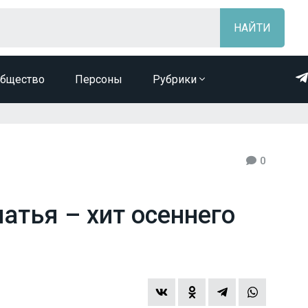
бщество
Персоны
Рубрики
0
атья – хит осеннего