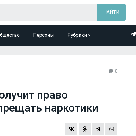
бщество
Персоны
Рубрики
0
олучит право
прещать наркотики