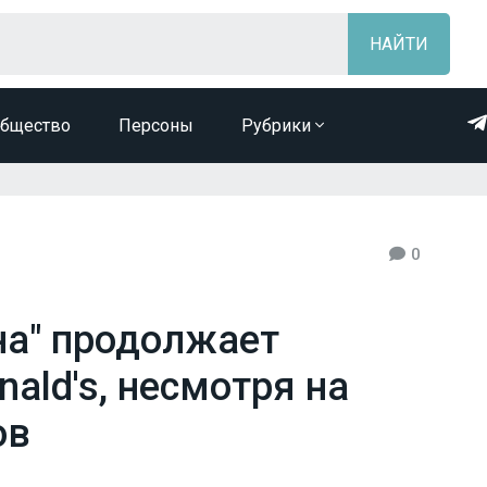
бщество
Персоны
Рубрики
0
на" продолжает
ald's, несмотря на
ов