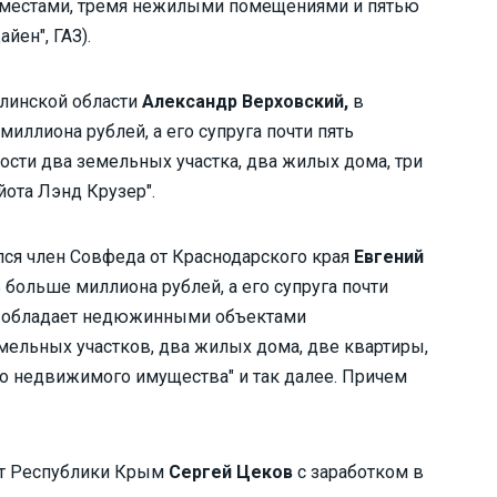
-местами, тремя нежилыми помещениями и пятью
йен", ГАЗ).
алинской области
Александр Верховский,
в
миллиона рублей, а его супруга почти пять
ости два земельных участка, два жилых дома, три
йота Лэнд Крузер".
лся член Совфеда от Краснодарского края
Евгений
ь больше миллиона рублей, а его супруга почти
ья обладает недюжинными объектами
емельных участков, два жилых дома, две квартиры,
го недвижимого имущества" и так далее. Причем
 от Республики Крым
Сергей Цеков
с заработком в