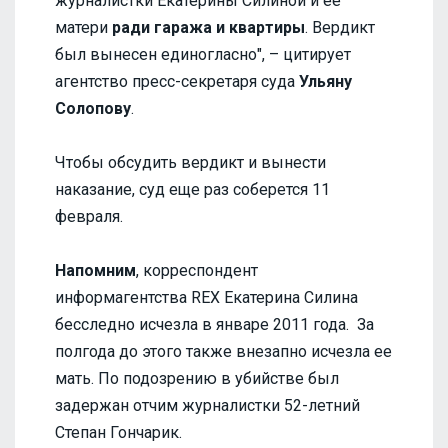
журналистки Екатерины Силиной и ее
матери
ради гаража и квартиры
. Вердикт
был вынесен единогласно", – цитирует
агентство пресс-секретаря суда
Ульяну
Солопову
.
Чтобы обсудить вердикт и вынести
наказание, суд еще раз соберется 11
февраля.
Напомним
, корреспондент
информагентства REX Екатерина Силина
бесследно исчезла в январе 2011 года. За
полгода до этого также внезапно исчезла ее
мать. По подозрению в убийстве был
задержан отчим журналистки 52-летний
Степан Гончарик.