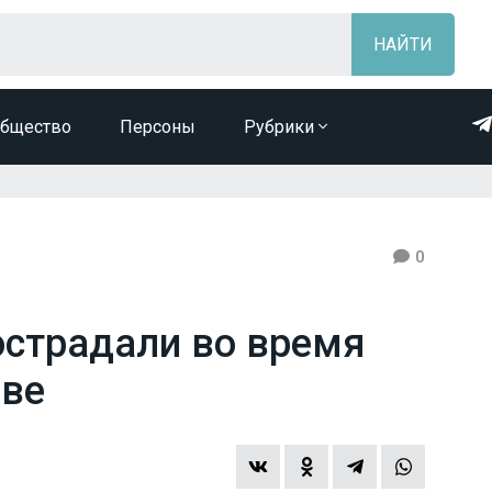
бщество
Персоны
Рубрики
0
острадали во время
еве