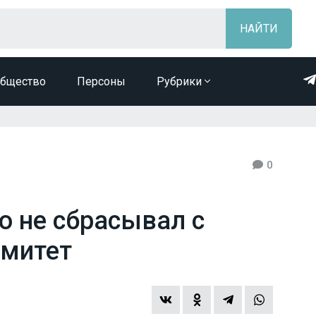
бщество
Персоны
Рубрики
0
о не сбрасывал с
омитет