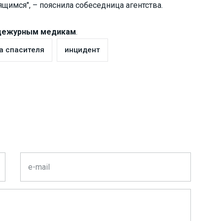
ящимся", – пояснила собеседница агентства.
 дежурным медикам
.
а спасителя
инцидент