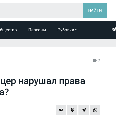
бщество
Персоны
Рубрики
7
цер нарушал права
а?