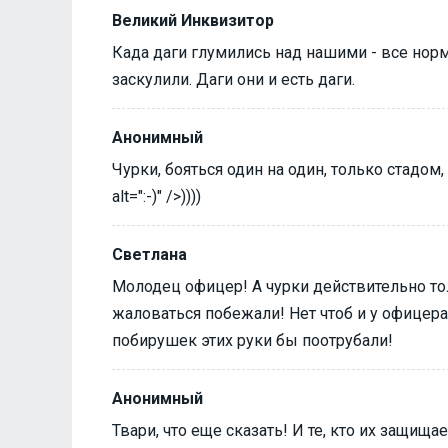
Великий Инквизитор
Када даги глумились над нашими - все норм
заскулили. Даги они и есть даги.
Анонимный
Чурки, бояться один на один, только стадом,
alt=":-)" />))))
Светлана
Молодец офицер! А чурки действительно тол
жаловаться побежали! Нет чтоб и у офицер
побирушек этих руки бы поотрубали!
Анонимный
Твари, что еще сказать! И те, кто их защищ