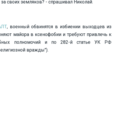
и за своих земляков? - спрашивал Николай.
АЛТ
, военный обвинятся в избиении выходцев из
иняют майора в ксенофобии и требуют привлечь к
ебных полномочий и по 282-й статье УК РФ
религиозной вражды").