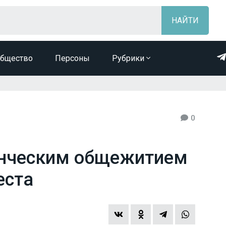
бщество
Персоны
Рубрики
0
нческим общежитием
еста