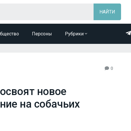
бщество
Персоны
Рубрики
0
 освоят новое
ние на собачьих