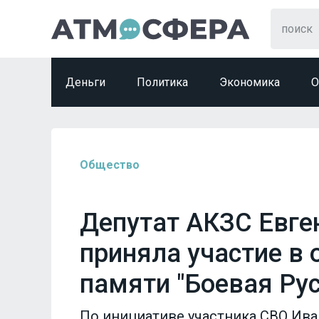
Деньги
Политика
Экономика
О
Общество
Депутат АКЗС Евге
приняла участие в
памяти "Боевая Рус
По инициативе участника СВО Ив