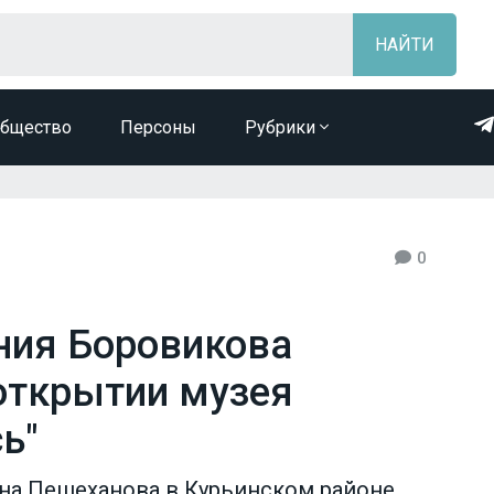
бщество
Персоны
Рубрики
0
ния Боровикова
 открытии музея
ь"
ана Пешеханова в Курьинском районе