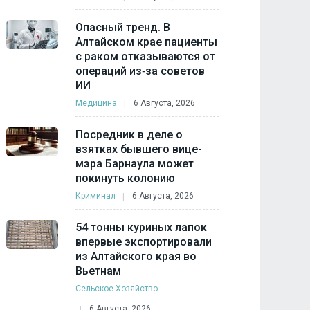
Опасный тренд. В
Алтайском крае пациенты
с раком отказываются от
операций из‑за советов
ИИ
Медицина
6 Августа, 2026
Посредник в деле о
взятках бывшего вице-
мэра Барнаула может
покинуть колонию
Криминал
6 Августа, 2026
54 тонны куриных лапок
впервые экспортировали
из Алтайского края во
Вьетнам
Сельское Хозяйство
6 Августа, 2026