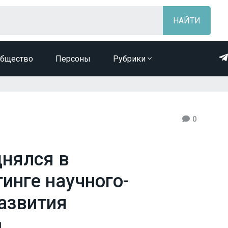
бщество
Персоны
Рубрики
0
днялся в
инге научного-
развития
1