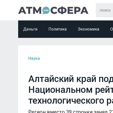
Деньги
Политика
Экономика
О
Наука
Алтайский край по
Национальном рейт
технологического 
Регион вместо 39 строчки занял 2