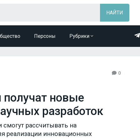
бщество
Персоны
Рубрики
0
и получат новые
аучных разработок
и смогут рассчитывать на
ля реализации инновационных