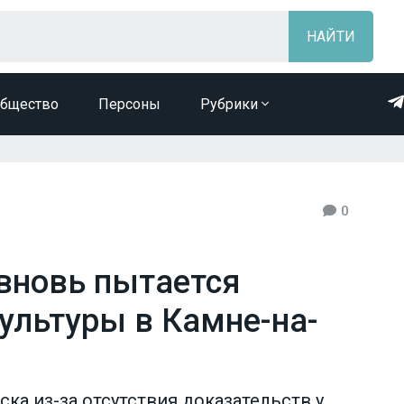
бщество
Персоны
Рубрики
0
вновь пытается
ультуры в Камне-на-
ка из-за отсутствия доказательств у