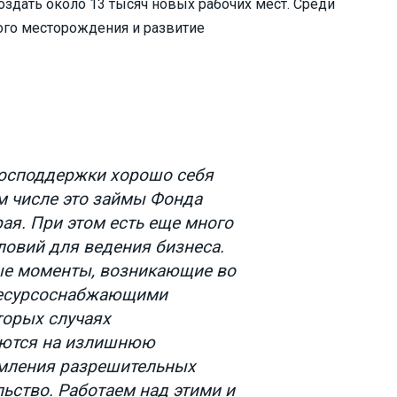
оздать около 13 тысяч новых рабочих мест. Среди
ого месторождения и развитие
господдержки хорошо себя
м числе это займы Фонда
ая. При этом есть еще много
ловий для ведения бизнеса.
ые моменты, возникающие во
ресурсоснабжающими
торых случаях
уются на излишнюю
мления разрешительных
ьство. Работаем над этими и