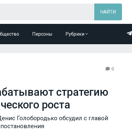
бщество
Персоны
Рубрики
0
абатывают стратегию
ческого роста
енис Голобородько обсудил с главой
 постановления