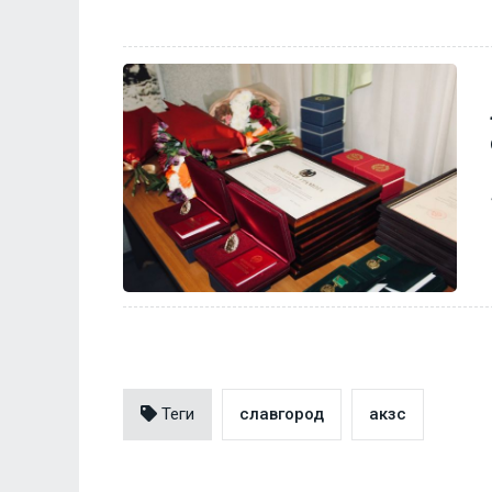
Теги
славгород
акзс