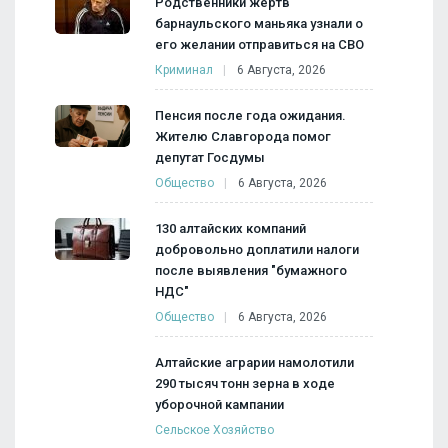
Родственники жертв
барнаульского маньяка узнали о
его желании отправиться на СВО
Криминал
6 Августа, 2026
Пенсия после года ожидания.
Жителю Славгорода помог
депутат Госдумы
Общество
6 Августа, 2026
130 алтайских компаний
добровольно доплатили налоги
после выявления "бумажного
НДС"
Общество
6 Августа, 2026
Алтайские аграрии намолотили
290 тысяч тонн зерна в ходе
уборочной кампании
Сельское Хозяйство