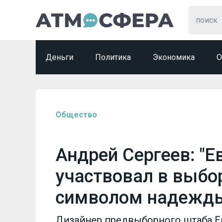
Деньги
Политика
Экономика
О
Общество
Андрей Сергеев: "Е
участвовал в выбор
символом надежд
Дизайнер предвыборного штаба Ев