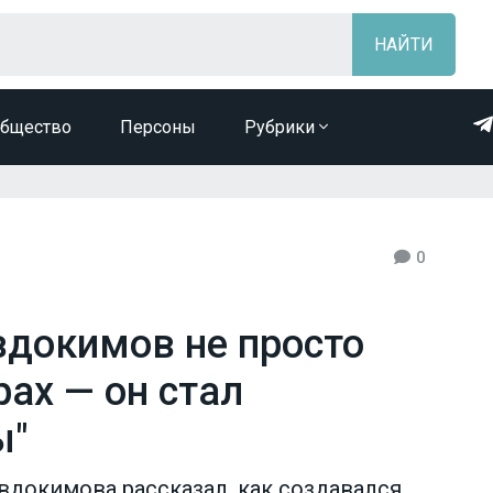
бщество
Персоны
Рубрики
0
вдокимов не просто
ах — он стал
ы"
докимова рассказал, как создавался