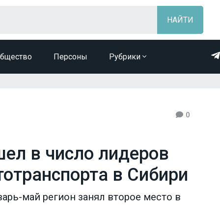
бщество
Персоны
Рубрики
0
шел в число лидеров
тотранспорта в Сибири
варь-май регион занял второе место в