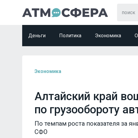
Деньги
Политика
Экономика
О
Экономика
Алтайский край во
по грузообороту ав
По темпам роста показателя за ян
СФО