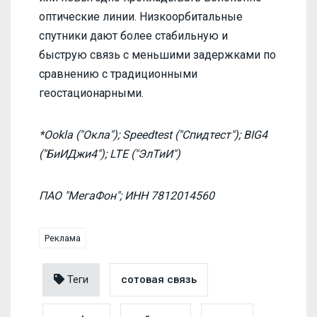
оптические линии. Низкоорбитальные
спутники дают более стабильную и
быструю связь с меньшими задержками по
сравнению с традиционными
геостационарными.
*Ookla ("Окла"); Speedtest ("Спидтест"); BIG4
("БиИДжи4"); LTE ("ЭлТиИ")
ПАО "МегаФон"; ИНН 7812014560
Реклама
Теги
сотовая связь