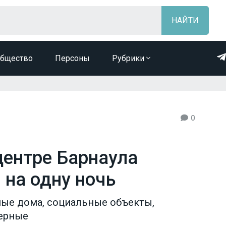
бщество
Персоны
Рубрики
0
центре Барнаула
 на одну ночь
ные дома, социальные объекты,
ерные