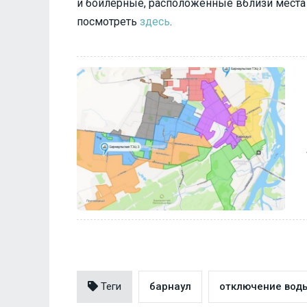
и бойлерные, расположенные вблизи места
посмотреть
здесь
.
Теги
барнаул
отключение вод