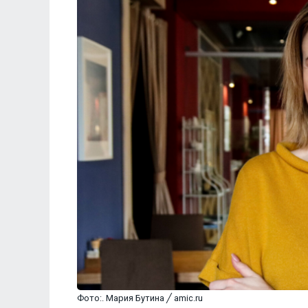
Фото:. Мария Бутина ╱ amic.ru