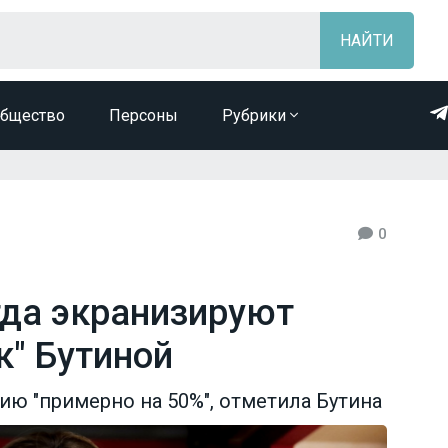
бщество
Персоны
Рубрики
0
гда экранизируют
" Бутиной
ию "примерно на 50%", отметила Бутина