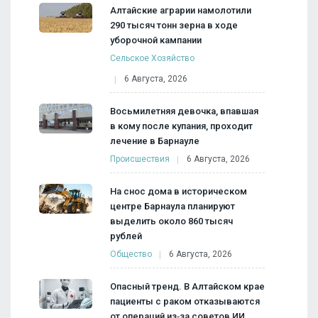
Алтайские аграрии намолотили
290 тысяч тонн зерна в ходе
уборочной кампании
Сельское Хозяйство
6 Августа, 2026
Восьмилетняя девочка, впавшая
в кому после купания, проходит
лечение в Барнауле
Происшествия
6 Августа, 2026
На снос дома в историческом
центре Барнаула планируют
выделить около 860 тысяч
рублей
Общество
6 Августа, 2026
Опасный тренд. В Алтайском крае
пациенты с раком отказываются
от операций из‑за советов ИИ