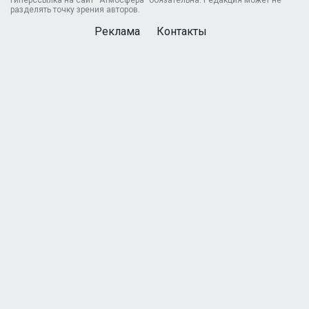
гиперссылка на сайт “Атмосфера” обязательна. Редакция может не
разделять точку зрения авторов.
Реклама
Контакты