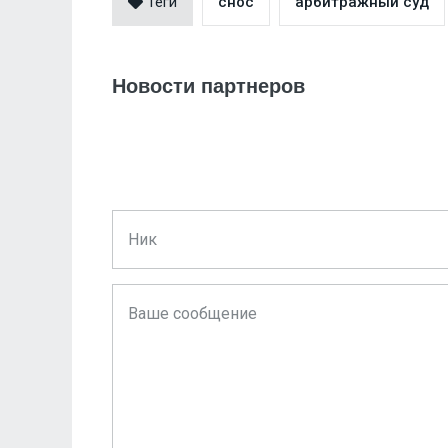
Теги
снос
арбитражный суд
Новости партнеров