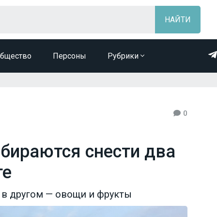
бщество
Персоны
Рубрики
0
обираются снести два
те
 в другом — овощи и фрукты