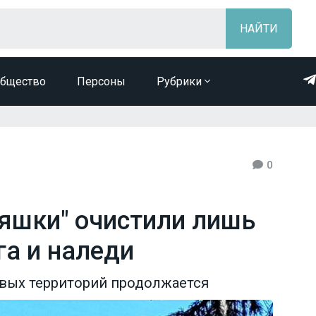
бщество
Персоны
Рубрики
0
ляшки" очистили лишь
га и наледи
овых территорий продолжается