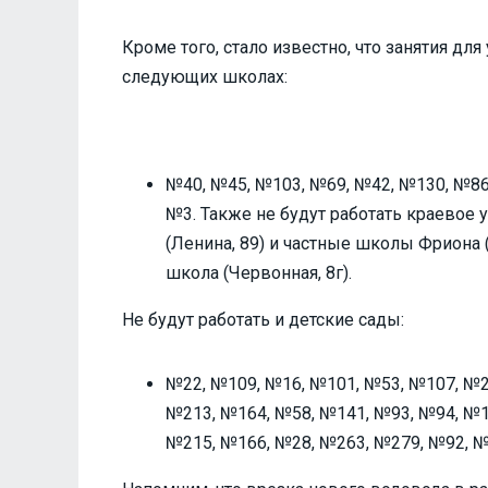
Кроме того, стало известно, что занятия д
следующих школах:
№40, №45, №103, №69, №42, №130, №86
№3. Также не будут работать краево
(Ленина, 89) и частные школы Фриона 
школа (Червонная, 8г).
Не будут работать и детские сады:
№22, №109, №16, №101, №53, №107, №2
№213, №164, №58, №141, №93, №94, №1
№215, №166, №28, №263, №279, №92, №