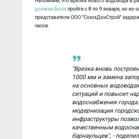
Напомним, что врезка нового водовода в 
должна была
пройти с 8 по 9 января, но из
представители ООО "СоюзДонСтрой" задерж
часов.
"Врезка вновь построе
1000 мм и замена зап
на основных водоводах
ситуаций и повысит на
водоснабжения города.
модернизация городск
инфраструктуры позвол
качественным водосна
барнаульцев", - подели