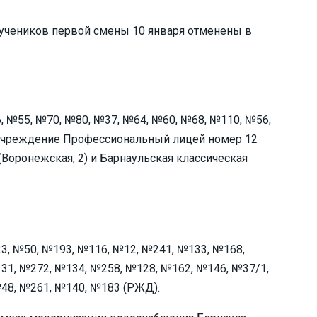
ля учеников первой смены 10 января отменены в
, №55, №70, №80, №37, №64, №60, №68, №110, №56,
е учреждение Профессиональный лицей номер 12
(Воронежская, 2) и Барнаульская классическая
3, №50, №193, №116, №12, №241, №133, №168,
31, №272, №134, №258, №128, №162, №146, №37/1,
48, №261, №140, №183 (РЖД).