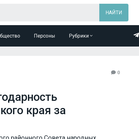
бщество
Персоны
Рубрики
0
годарность
кого края за
ого районного Совета народных