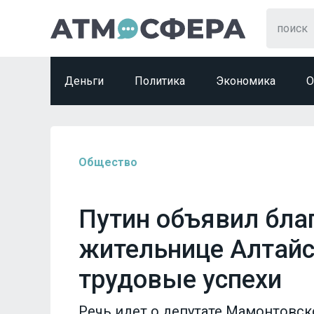
Деньги
Политика
Экономика
О
Общество
Путин объявил бла
жительнице Алтайс
трудовые успехи
Речь идет о депутате Мамонтовск