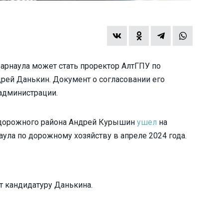
рнаула может стать проректор АлтГПУ по
рей Данькин. Документ о согласовании его
 администрации.
одорожного района Андрей Курышин
ушел
на
ула по дорожному хозяйству в апреле 2024 года.
т кандидатуру Данькина.