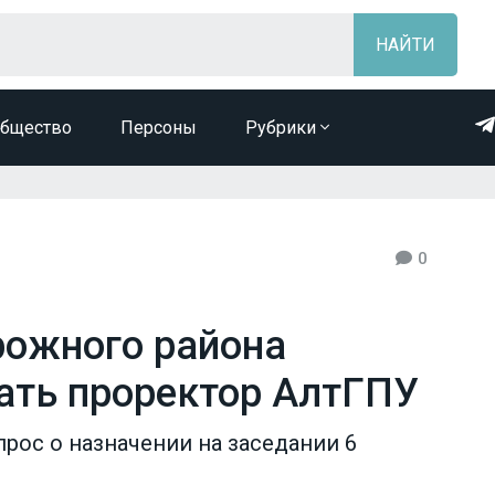
бщество
Персоны
Рубрики
0
рожного района
ать проректор АлтГПУ
рос о назначении на заседании 6