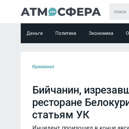
Деньги
Политика
Экономика
О
Криминал
Бийчанин, изрезав
ресторане Белокури
статьям УК
Инцидент произошел в конце авгу