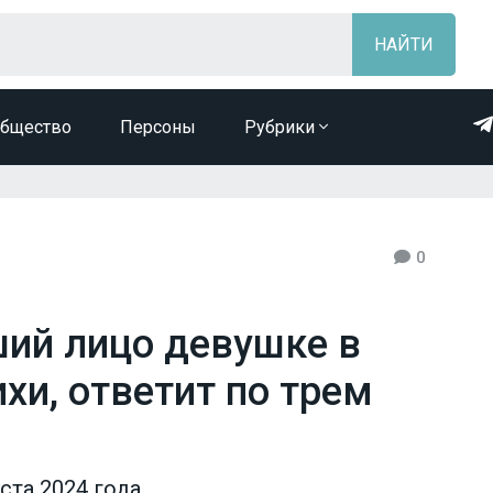
бщество
Персоны
Рубрики
0
ший лицо девушке в
хи, ответит по трем
ста 2024 года