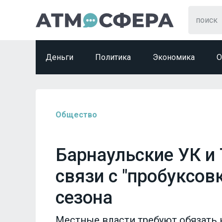
Деньги
Политика
Экономика
О
Общество
Барнаульские УК и
связи с "пробуксов
сезона
Местные власти требуют обязать 