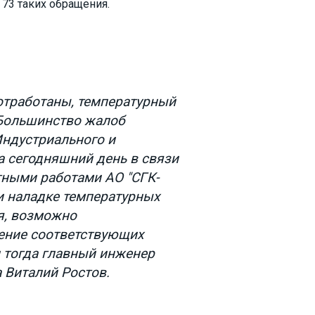
 73 таких обращения.
отработаны, температурный
Большинство жалоб
Индустриального и
а сегодняшний день в связи
ными работами АО "СГК-
 и наладке температурных
я, возможно
ение соответствующих
л тогда главный инженер
 Виталий Ростов.