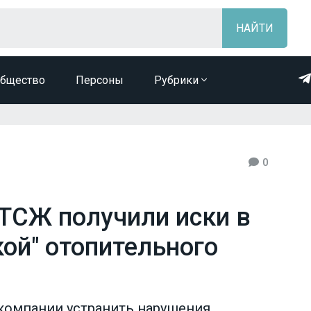
бщество
Персоны
Рубрики
0
 ТСЖ получили иски в
кой" отопительного
компании устранить нарушения