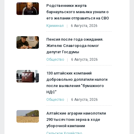
Родственники жертв
барнаульского маньяка узнали о
его желании отправиться на СВО
Криминал
6 Августа, 2026
Пенсия после года ожидания.
Жителю Славгорода помог
депутат Госдумы
Общество
6 Августа, 2026
130 алтайских компаний
добровольно доплатили налоги
после выявления "бумажного
НДС"
Общество
6 Августа, 2026
Алтайские аграрии намолотили
290 тысяч тонн зерна в ходе
уборочной кампании
Сельское Хозяйство