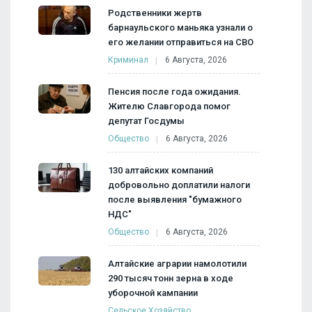
Родственники жертв
барнаульского маньяка узнали о
его желании отправиться на СВО
Криминал
6 Августа, 2026
Пенсия после года ожидания.
Жителю Славгорода помог
депутат Госдумы
Общество
6 Августа, 2026
130 алтайских компаний
добровольно доплатили налоги
после выявления "бумажного
НДС"
Общество
6 Августа, 2026
Алтайские аграрии намолотили
290 тысяч тонн зерна в ходе
уборочной кампании
Сельское Хозяйство