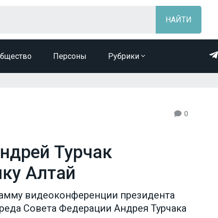
бщество
Персоны
Рубрики
0
Андрей Турчак
ику Алтай
рамму видеоконференции президента
реда Совета Федерации Андрея Турчака