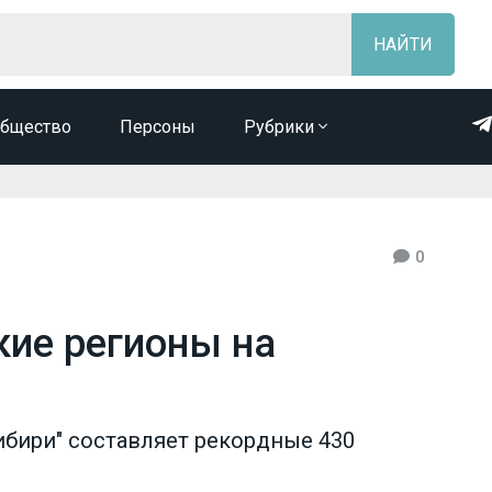
бщество
Персоны
Рубрики
0
кие регионы на
бири" составляет рекордные 430