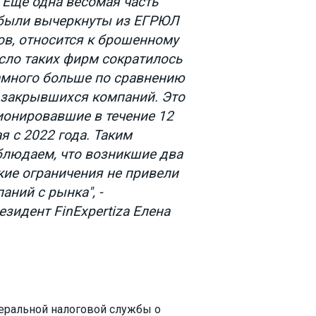
 Еще одна весомая часть
 были вычеркнуты из ЕГРЮЛ
в, относится к брошенному
исло таких фирм сократилось
намного больше по сравнению
 закрывшихся компаний. Это
ионировавшие в течение 12
я с 2022 года. Таким
блюдаем, что возникшие два
кие ограничения не привели
аний с рынка", -
зидент FinExpertiza Елена
еральной налоговой службы о