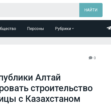
бщество
Персоны
Рубрики
0
публики Алтай
ровать строительство
ницы с Казахстаном