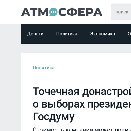
Деньги
Политика
Экономика
О
Политика
Точечная донастро
о выборах президен
Госдуму
Стоимость кампании может превы