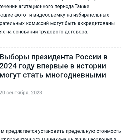
течении агитационного периода.Также
ующие фото- и видеосъемку на избирательных
збирательных комиссий могут быть аккредитованы
х на основании трудового договора.
Выборы президента России в
2024 году впервые в истории
могут стать многодневными
20 сентября, 2023
ом предлагается установить предельную стоимость
 от прожиточного минимума на душу населения в