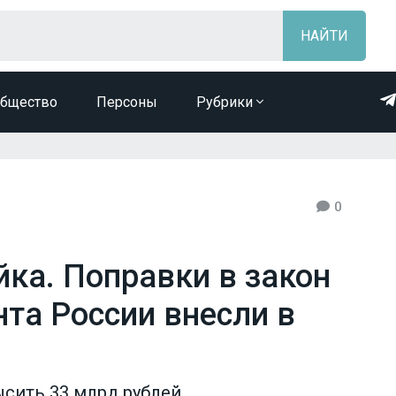
бщество
Персоны
Рубрики
0
йка. Поправки в закон
та России внесли в
сить 33 млрд рублей