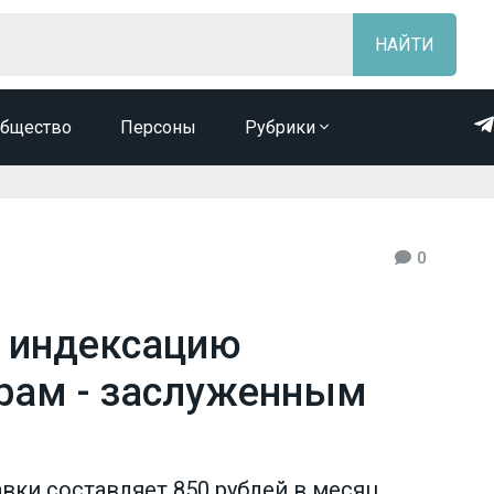
бщество
Персоны
Рубрики
0
а индексацию
рам - заслуженным
вки составляет 850 рублей в месяц